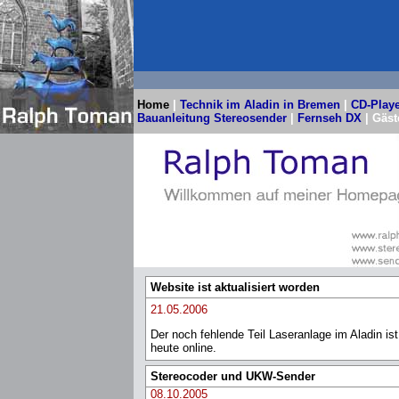
Home
|
Technik im Aladin in Bremen
|
CD-Playe
Bauanleitung Stereosender
|
Fernseh DX
| Gäst
Website ist aktualisiert worden
21.05.2006
Der noch fehlende Teil Laseranlage im Aladin ist
heute online.
Stereocoder und UKW-Sender
08.10.2005