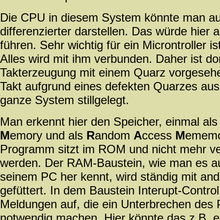
Die CPU in diesem System könnte man a
differenzierter darstellen. Das würde hier 
führen. Sehr wichtig für ein Microntroller is
Alles wird mit ihm verbunden. Daher ist do
Takterzeugung mit einem Quarz vorgesehen
Takt aufgrund eines defekten Quarzes aus,
ganze System stillgelegt.
Man erkennt hier den Speicher, einmal al
M
emory und als
R
andom
A
ccess
M
ememo
Programm sitzt im ROM und nicht mehr ve
werden. Der RAM-Baustein, wie man es a
seinem PC her kennt, wird ständig mit an
gefüttert. In dem Baustein Interupt-Control,
Meldungen auf, die ein Unterbrechen de
notwendig machen. Hier könnte das z.B. e